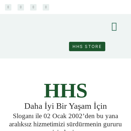
İçeriğe
I
F
T
Y
n
a
w
o
s
c
i
u
atla
t
e
t
t
a
b
t
u
g
o
e
b
r
o
r
e
a
k
m
-
f
HHS STORE
HHS
Daha İyi Bir Yaşam İçin
Sloganı ile 02 Ocak 2002’den bu yana
aralıksız hizmetimizi sürdürmenin gururu